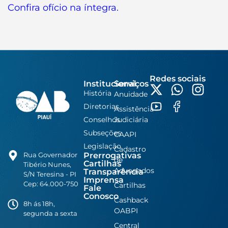
Confira ofício na íntegra.
Redes sociais
Institucional
Serviços
História
Anuidade
Diretorias
Assistência
Conselhos
Judiciária
Subseções
CAAPI
Legislação
Cadastro
Prerrogativas
Rua Governador
de
Cartilhas
Tibério Nunes,
Advogados
Transparência
S/N Teresina - PI
Imprensa
Cep: 64.000-750
Cartilhas
Fale
Conosco
Cashback
8h ás 18h,
OABPI
segunda a sexta
Central