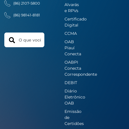
(86) 2107-5800
Alvarás
e RPVs
(86) 98141-8181
Certificado
Digital
CCMA
Search
OAB
Piauí
Conecta
OABPI
Conecta
Correspondente
DEBIT
Diário
Eletrônico
OAB
Emissão
de
Certidões