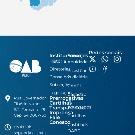
Redes sociais
Institucional
Serviços
História
Anuidade
Diretorias
Assistência
Conselhos
Judiciária
Subseções
CAAPI
Legislação
Cadastro
Prerrogativas
Rua Governador
de
Cartilhas
Tibério Nunes,
Advogados
Transparência
S/N Teresina - PI
Imprensa
Cep: 64.000-750
Cartilhas
Fale
Conosco
Cashback
8h ás 18h,
OABPI
segunda a sexta