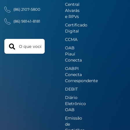
Central
(86) 2107-5800
Alvarás
e RPVs
(86) 98141-8181
Certificado
Digital
CCMA
Search
OAB
Piauí
Conecta
OABPI
Conecta
Correspondente
DEBIT
Diário
Eletrônico
OAB
Emissão
de