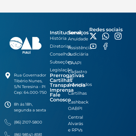
Redes sociais
Institucional
Serviços
História
Anuidade
Diretorias
Assistência
Conselhos
Judiciária
Subseções
CAAPI
Legislação
Cadastro
Prerrogativas
Rua Governador
de
Cartilhas
Tibério Nunes,
Advogados
Transparência
S/N Teresina - PI
Imprensa
Cep: 64.000-750
Cartilhas
Fale
Conosco
Cashback
8h ás 18h,
OABPI
segunda a sexta
Central
(86) 2107-5800
Alvarás
e RPVs
(86) 98141-8181