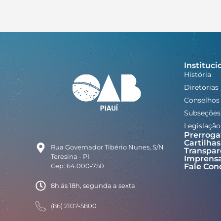
Instituci
História
Diretorias
Conselhos
Subseções
Legislação
Prerroga
Cartilhas
Rua Governador Tibério Nunes, S/N
Transpar
Teresina - PI
Imprens
Cep: 64.000-750
Fale Con
8h ás 18h, segunda a sexta
(86) 2107-5800