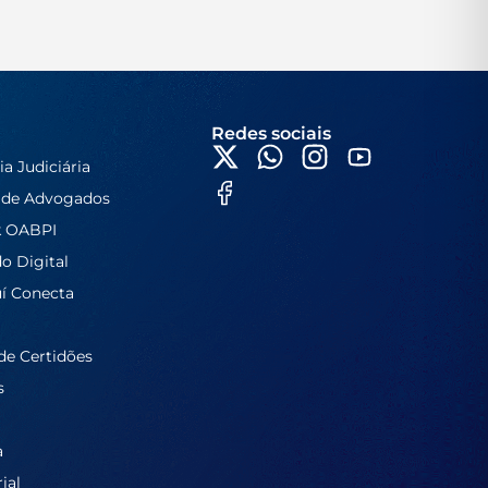
Redes sociais
ia Judiciária
 de Advogados
k OABPI
do Digital
í Conecta
de Certidões
s
a
ial