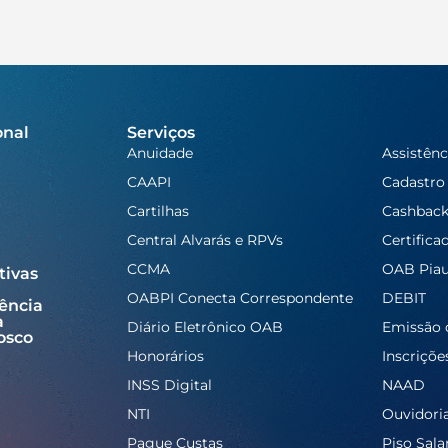
onal
Serviços
Anuidade
Assistênc
CAAPI
Cadastro
Cartilhas
Cashbac
Central Alvarás e RPVs
Certifica
CCMA
OAB Piau
tivas
OABPI Conecta Correspondente
DEBIT
ência
a
Diário Eletrônico OAB
Emissão 
osco
Honorários
Inscriçõe
INSS Digital
NAAD
NTI
Ouvidori
Pague Custas
Piso Salar