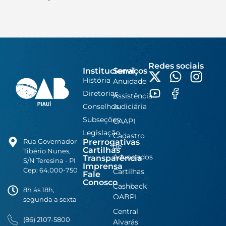
Redes sociais
Institucional
Serviços
História
Anuidade
Diretorias
Assistência
Conselhos
Judiciária
Subseções
CAAPI
Legislação
Cadastro
Prerrogativas
Rua Governador
de
Cartilhas
Tibério Nunes,
Advogados
Transparência
S/N Teresina - PI
Imprensa
Cep: 64.000-750
Cartilhas
Fale
Conosco
Cashback
8h ás 18h,
OABPI
segunda a sexta
Central
(86) 2107-5800
Alvarás