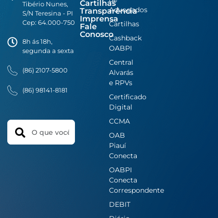
Cartilhas
Tibério Nunes,
Advogados
Transparência
S/N Teresina - PI
Imprensa
Cep: 64.000-750
Cartilhas
Fale
Conosco
Cashback
8h ás 18h,
OABPI
segunda a sexta
Central
(86) 2107-5800
Alvarás
e RPVs
(86) 98141-8181
Certificado
Digital
CCMA
Search
OAB
Piauí
Conecta
OABPI
Conecta
Correspondente
DEBIT