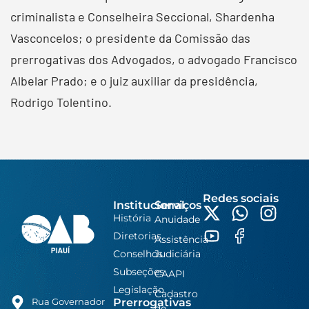
criminalista e Conselheira Seccional, Shardenha
Vasconcelos; o presidente da Comissão das
prerrogativas dos Advogados, o advogado Francisco
Albelar Prado; e o juiz auxiliar da presidência,
Rodrigo Tolentino.
Redes sociais
Institucional
Serviços
História
Anuidade
Diretorias
Assistência
Conselhos
Judiciária
Subseções
CAAPI
Legislação
Cadastro
Prerrogativas
Rua Governador
de