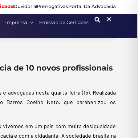
idade
Ouvidoria
Prerrogativas
Portal Da Advocacia
Imprensa
Emissão de Certidões
ia de 10 novos profissionais
e advogadas nesta quarta-feira (15). Realizada
lso Barros Coelho Neto, que parabenizou os
is vivemos em um país com muita desigualdade
acia e com a cidadania. A sociedade brasileira