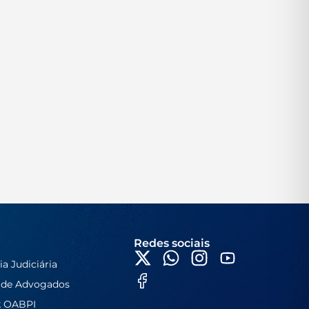
Redes sociais
ia Judiciária
 de Advogados
k OABPI