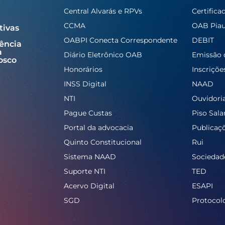
Central Alvarás e RPVs
Certifica
CCMA
OAB Piau
tivas
OABPI Conecta Correspondente
DEBIT
ência
a
Diário Eletrônico OAB
Emissão 
osco
Honorários
Inscriçõe
INSS Digital
NAAD
NTI
Ouvidori
Pague Custas
Piso Salar
Portal da advocacia
Publicaç
Quinto Constitucional
Rui
Sistema NAAD
Sociedad
Suporte NTI
TED
Acervo Digital
ESAPI
SGD
Protocol