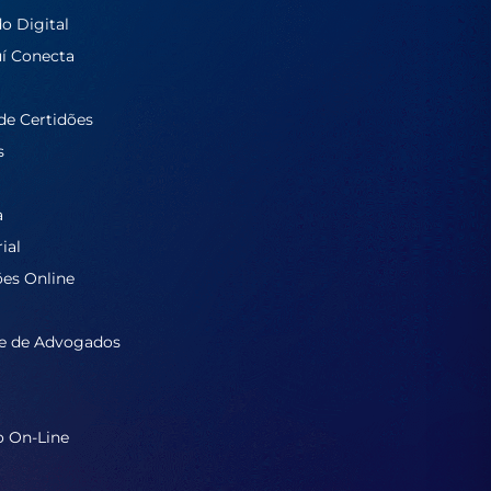
do Digital
í Conecta
de Certidões
s
a
ial
ões Online
e de Advogados
o On-Line