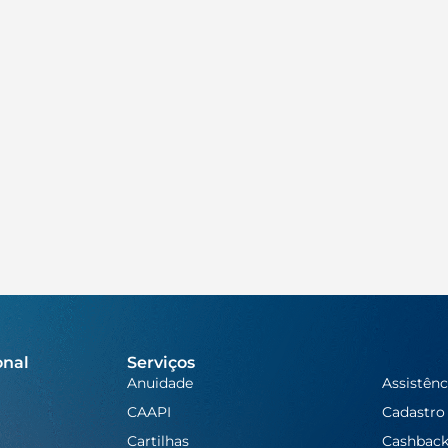
onal
Serviços
Anuidade
Assistênc
CAAPI
Cadastro
Cartilhas
Cashbac