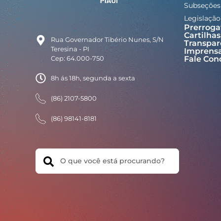
Subseções
Legislação
Prerroga
Cartilhas
Rua Governador Tibério Nunes, S/N
Transpar
Teresina - PI
Imprens
Cep: 64.000-750
Fale Con
8h ás 18h, segunda a sexta
(86) 2107-5800
(86) 98141-8181
Search