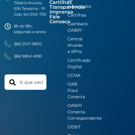
Cartilhas
Tibério Nunes,
Advogados
Transparência
S/N Teresina - PI
Imprensa
Cep: 64.000-750
Cartilhas
Fale
Conosco
Cashback
8h ás 18h,
OABPI
segunda a sexta
Central
(86) 2107-5800
Alvarás
e RPVs
(86) 98141-8181
Certificado
Digital
CCMA
Search
OAB
Piauí
Conecta
OABPI
Conecta
Correspondente
DEBIT