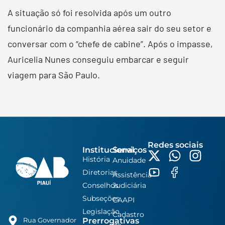
A situação só foi resolvida após um outro
funcionário da companhia aérea sair do seu setor e
conversar com o “chefe de cabine”. Após o impasse,
Auricelia Nunes conseguiu embarcar e seguir
viagem para São Paulo.
Redes sociais
Institucional
Serviços
História
Anuidade
Diretorias
Assistência
Conselhos
Judiciária
Subseções
CAAPI
Legislação
Cadastro
Prerrogativas
Rua Governador
de