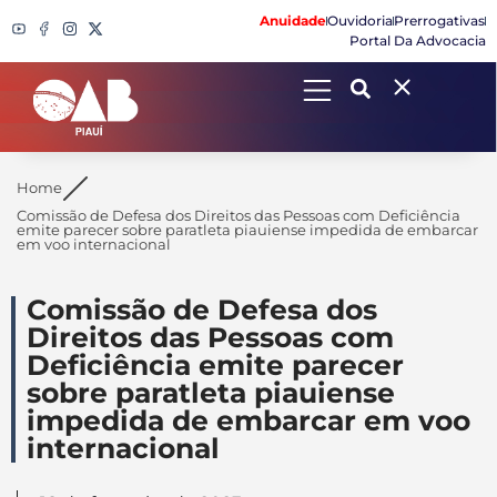
Anuidade
Ouvidoria
Prerrogativas
Portal Da Advocacia
Search
Home
Comissão de Defesa dos Direitos das Pessoas com Deficiência
emite parecer sobre paratleta piauiense impedida de embarcar
em voo internacional
Comissão de Defesa dos
Direitos das Pessoas com
Deficiência emite parecer
sobre paratleta piauiense
impedida de embarcar em voo
internacional