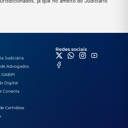
risdicionados, já que no âmbito do Judiciário
Redes sociais
ia Judiciária
 de Advogados
k OABPI
do Digital
í Conecta
de Certidões
s