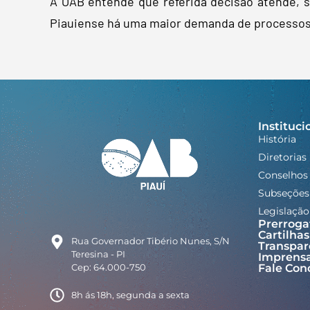
A OAB entende que referida decisão atende, s
Piauiense há uma maior demanda de processos,
Instituci
História
Diretorias
Conselhos
Subseções
Legislação
Prerroga
Cartilhas
Rua Governador Tibério Nunes, S/N
Transpar
Teresina - PI
Imprens
Cep: 64.000-750
Fale Con
8h ás 18h, segunda a sexta