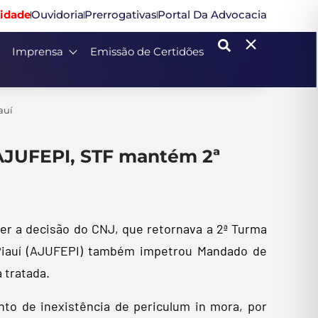
idade
Ouvidoria
Prerrogativas
Portal Da Advocacia
Imprensa
Emissão de Certidões
auí
AJUFEPI, STF mantém 2ª
er a decisão do CNJ, que retornava a 2ª Turma
o Piauí (AJUFEPI) também impetrou Mandado de
 tratada.
to de inexistência de periculum in mora, por