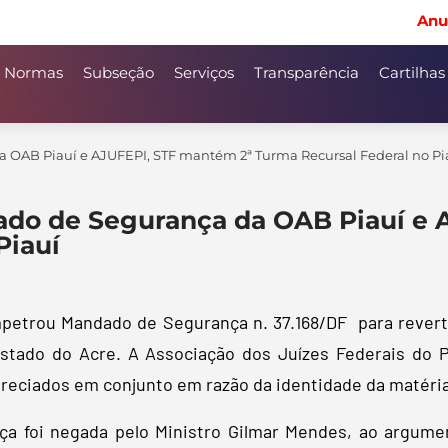
Anu
Normas
Subseção
Serviços
Transparência
Cartilhas
OAB Piauí e AJUFEPI, STF mantém 2ª Turma Recursal Federal no Pi
do de Segurança da OAB Piauí e 
Piauí
impetrou Mandado de Segurança n. 37.168/DF para revert
 estado do Acre. A Associação dos Juízes Federais d
reciados em conjunto em razão da identidade da matéria
ça foi negada pelo Ministro Gilmar Mendes, ao argumen