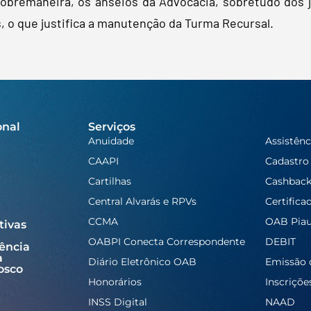
obremaneira, os anseios da Advocacia, sobretudo dos ju
 o que justifica a manutenção da Turma Recursal.
onal
Serviços
Anuidade
Assistênc
CAAPI
Cadastro
Cartilhas
Cashbac
Central Alvarás e RPVs
Certifica
CCMA
OAB Piau
tivas
OABPI Conecta Correspondente
DEBIT
ência
a
Diário Eletrônico OAB
Emissão 
osco
Honorários
Inscriçõe
INSS Digital
NAAD