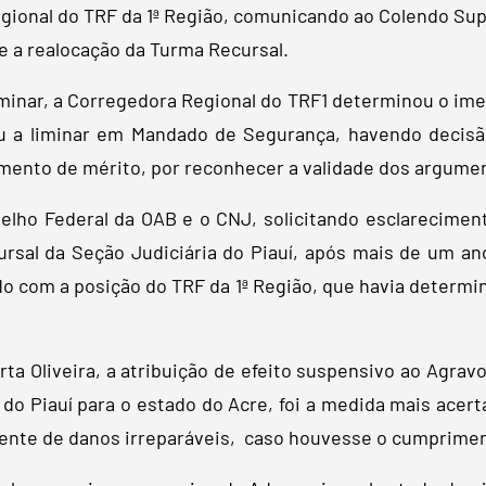
gional do TRF da 1ª Região, comunicando ao Colendo Sup
 a realocação da Turma Recursal.
iminar, a Corregedora Regional do TRF1 determinou o im
 a liminar em Mandado de Segurança, havendo decisão 
amento de mérito, por reconhecer a validade dos argume
selho Federal da OAB e o CNJ, solicitando esclarecime
sal da Seção Judiciária do Piauí, após mais de um ano
o com a posição do TRF da 1ª Região, que havia determin
ta Oliveira, a atribuição de efeito suspensivo ao Agr
 do Piauí para o estado do Acre, foi a medida mais ace
inente de danos irreparáveis, caso houvesse o cumprimen