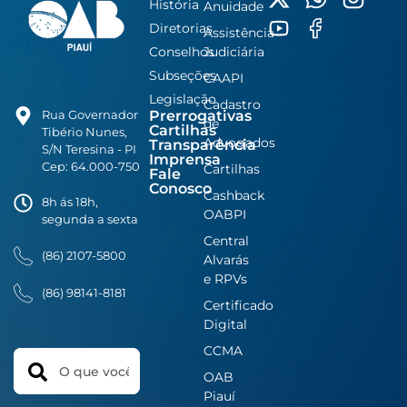
História
Anuidade
Diretorias
Assistência
Conselhos
Judiciária
Subseções
CAAPI
Legislação
Cadastro
Prerrogativas
Rua Governador
de
Cartilhas
Tibério Nunes,
Advogados
Transparência
S/N Teresina - PI
Imprensa
Cep: 64.000-750
Cartilhas
Fale
Conosco
Cashback
8h ás 18h,
OABPI
segunda a sexta
Central
(86) 2107-5800
Alvarás
e RPVs
(86) 98141-8181
Certificado
Digital
CCMA
Search
OAB
Piauí