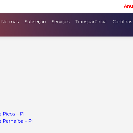
Anu
Normas
Subseção
Serviços
Transparência
Cartilhas
Picos – PI
Parnaíba – PI