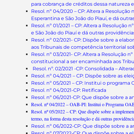
para cobrança de créditos dessa natureza e
Resol. nº 04/2020 – CP: Altera a Resoluçã
Esperantina e São João do Piauí, e dá outra
Resol. nº 01/2021 – CP:
Altera a Resolução n
e São João do Piauí e dá outras providência
Resol. nº 02/2021- CP: Dispõe sobre a elab
aos Tribunais de competência territorial so
Resol. nº 03/2021- CP: Altera a Resolução n
constitucional a ser encaminhada aos Tribun
Resol. nº. 02/2021 -CP: Consolidada – Altera
Resol. nº 04/2021 – CP: Dispõe sobre as el
Resol. nº 05/2021 – CP: Institui o program
Resol. nº 04/2021-CP: Retificada
Resol. nº 06/2021-CP: Que dispõe sobre a a
Resol. nº 04/2022 – OAB-PI: Institui o Programa OA
Resol. nº 05/2022 – CP: Que dispõe sobre a implemen
termo, na forma desta resolução e dá outras providênci
Resol. nº 06/2022-CP: Que dispõe sobre a a
Resol. nº 07/2022-CP: Que dispõe sobre a el