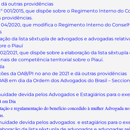
 dá outras providências
o nº 001/2015, que dispõe sobre o Regimento Interno do 
s providências.
º 04/2020, que modifica o Regimento Interno do Conselh
s
oração da lista sêxtupla de advogados e advogadas relati
bre o Piauí
º 02/2021, que dispõe sobre a elaboração da lista sêxtup
ais de competência territorial sobre o Piauí.
da
eições da OAB/PI no ano de 2021 e dá outras providências
a OAB em dia da Ordem dos Advogados do Brasil – Seccion
nuidade devida pelos Advogados e Estagiários para o exer
B em Dia
tação e regulamentação do benefício concedido à mulher Advogada no 
as.
nuidade devida pelos advogados e estagiários para o exe
aboração da lista sêxtupla de advogados e advogadas rela