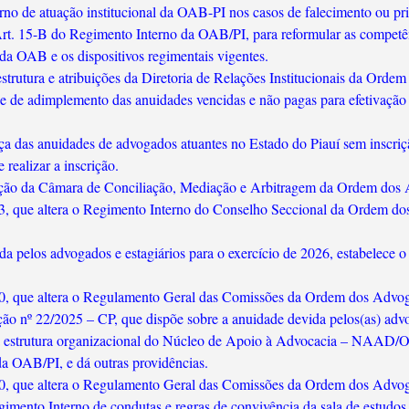
rno de atuação institucional da OAB-PI nos casos de falecimento ou pr
Art. 15-B do Regimento Interno da OAB/PI, para reformular as competên
da OAB e os dispositivos regimentais vigentes.
strutura e atribuições da Diretoria de Relações Institucionais da Ord
e de adimplemento das anuidades vencidas e não pagas para efetivação
ança das anuidades de advogados atuantes no Estado do Piauí sem insc
realizar a inscrição.
ção da Câmara de Conciliação, Mediação e Arbitragem da Ordem dos A
3, que altera o Regimento Interno do Conselho Seccional da Ordem dos
a pelos advogados e estagiários para o exercício de 2026, estabelece o
0, que altera o Regulamento Geral das Comissões da Ordem dos Advogad
ão nº 22/2025 – CP, que dispõe sobre a anuidade devida pelos(as) advog
da estrutura organizacional do Núcleo de Apoio à Advocacia – NAAD/O
 OAB/PI, e dá outras providências.
0, que altera o Regulamento Geral das Comissões da Ordem dos Advogad
imento Interno de condutas e regras de convivência da sala de estudos