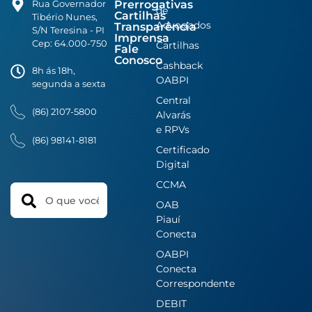
Prerrogativas
Rua Governador
de
Cartilhas
Tibério Nunes,
Advogados
Transparência
S/N Teresina - PI
Imprensa
Cep: 64.000-750
Cartilhas
Fale
Conosco
Cashback
8h ás 18h,
OABPI
segunda a sexta
Central
(86) 2107-5800
Alvarás
e RPVs
(86) 98141-8181
Certificado
Digital
CCMA
Search
OAB
Piauí
Conecta
OABPI
Conecta
Correspondente
DEBIT