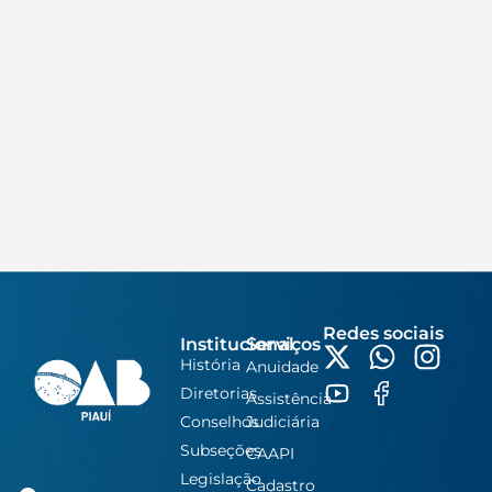
Redes sociais
Institucional
Serviços
História
Anuidade
Diretorias
Assistência
Conselhos
Judiciária
Subseções
CAAPI
Legislação
Cadastro