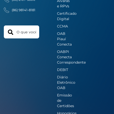
Alvarás
e RPVs
(86) 98141-8181
Certificado
Digital
CCMA
Search
OAB
Piauí
Conecta
OABPI
Conecta
Correspondente
DEBIT
Diário
Eletrônico
OAB
Emissão
de
Certidões
Honorários