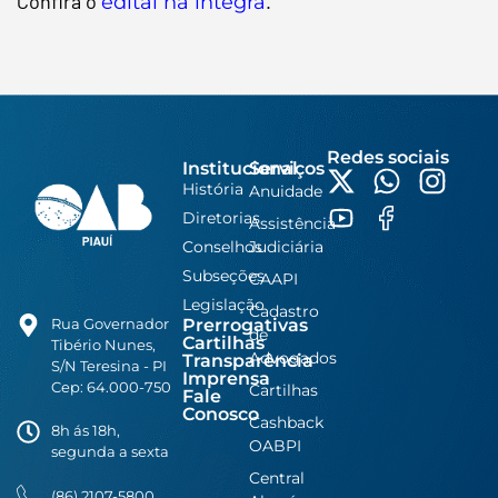
Confira o
.
edital na íntegra
Redes sociais
Institucional
Serviços
História
Anuidade
Diretorias
Assistência
Conselhos
Judiciária
Subseções
CAAPI
Legislação
Cadastro
Prerrogativas
Rua Governador
de
Cartilhas
Tibério Nunes,
Advogados
Transparência
S/N Teresina - PI
Imprensa
Cep: 64.000-750
Cartilhas
Fale
Conosco
Cashback
8h ás 18h,
OABPI
segunda a sexta
Central
(86) 2107-5800