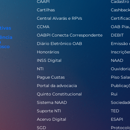
CAAPI
Cadastro
Cartilhas
Cashbac
Central Alvarás e RPVs
Certifica
CCMA
OAB Piau
tivas
OABPI Conecta Correspondente
DEBIT
ência
a
Diário Eletrônico OAB
Emissão 
osco
Honorários
Inscriçõe
INSS Digital
NAAD
NTI
Ouvidori
Pague Custas
Piso Salar
Portal da advocacia
Publicaç
Quinto Constitucional
Rui
Sistema NAAD
Sociedad
Suporte NTI
TED
Acervo Digital
ESAPI
SGD
Protocol