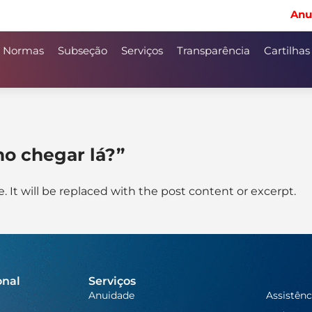
Anu
Normas
Subseção
Serviços
Transparência
Cartilhas
mo chegar lá?”
 It will be replaced with the post content or excerpt.
onal
Serviços
Anuidade
Assistênc