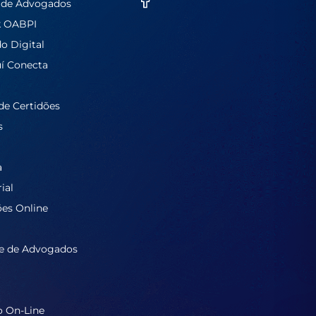
 de Advogados
k OABPI
do Digital
í Conecta
de Certidões
s
a
ial
ões Online
e de Advogados
o On-Line