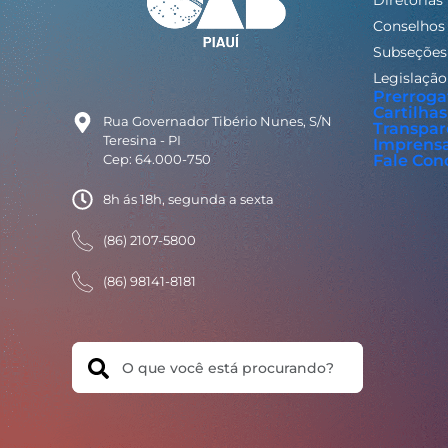
Diretorias
Conselhos
Subseções
Legislação
Prerroga
Cartilhas
Rua Governador Tibério Nunes, S/N
Transpar
Teresina - PI
Imprens
Cep: 64.000-750
Fale Con
8h ás 18h, segunda a sexta
(86) 2107-5800
(86) 98141-8181
Search