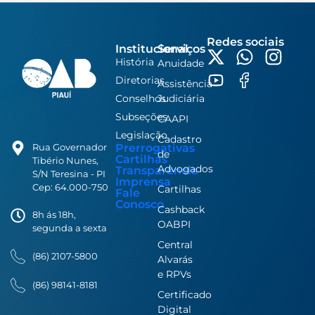
Redes sociais
Institucional
Serviços
História
Anuidade
Diretorias
Assistência
Conselhos
Judiciária
Subseções
CAAPI
Legislação
Cadastro
Prerrogativas
Rua Governador
de
Cartilhas
Tibério Nunes,
Advogados
Transparência
S/N Teresina - PI
Imprensa
Cep: 64.000-750
Cartilhas
Fale
Conosco
Cashback
8h ás 18h,
OABPI
segunda a sexta
Central
(86) 2107-5800
Alvarás
e RPVs
(86) 98141-8181
Certificado
Digital