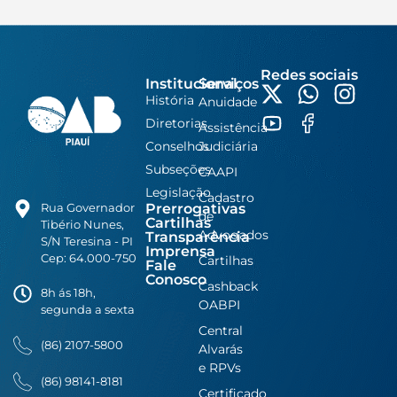
Redes sociais
Institucional
Serviços
História
Anuidade
Diretorias
Assistência
Conselhos
Judiciária
Subseções
CAAPI
Legislação
Cadastro
Prerrogativas
Rua Governador
de
Cartilhas
Tibério Nunes,
Advogados
Transparência
S/N Teresina - PI
Imprensa
Cep: 64.000-750
Cartilhas
Fale
Conosco
Cashback
8h ás 18h,
OABPI
segunda a sexta
Central
(86) 2107-5800
Alvarás
e RPVs
(86) 98141-8181
Certificado