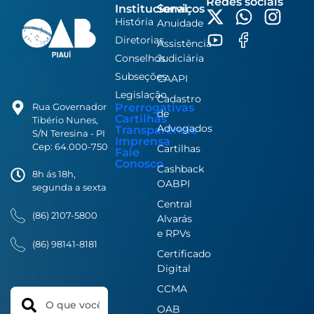
Redes sociais
Institucional
Serviços
História
Anuidade
Diretorias
Assistência
Conselhos
Judiciária
Subseções
CAAPI
Legislação
Cadastro
Prerrogativas
Rua Governador
de
Cartilhas
Tibério Nunes,
Advogados
Transparência
S/N Teresina - PI
Imprensa
Cep: 64.000-750
Cartilhas
Fale
Conosco
Cashback
8h ás 18h,
OABPI
segunda a sexta
Central
(86) 2107-5800
Alvarás
e RPVs
(86) 98141-8181
Certificado
Digital
CCMA
Search
OAB