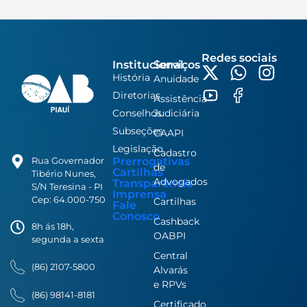
Redes sociais
Institucional
Serviços
História
Anuidade
Diretorias
Assistência
Conselhos
Judiciária
Subseções
CAAPI
Legislação
Cadastro
Prerrogativas
Rua Governador
de
Cartilhas
Tibério Nunes,
Advogados
Transparência
S/N Teresina - PI
Imprensa
Cep: 64.000-750
Cartilhas
Fale
Conosco
Cashback
8h ás 18h,
OABPI
segunda a sexta
Central
(86) 2107-5800
Alvarás
e RPVs
(86) 98141-8181
Certificado