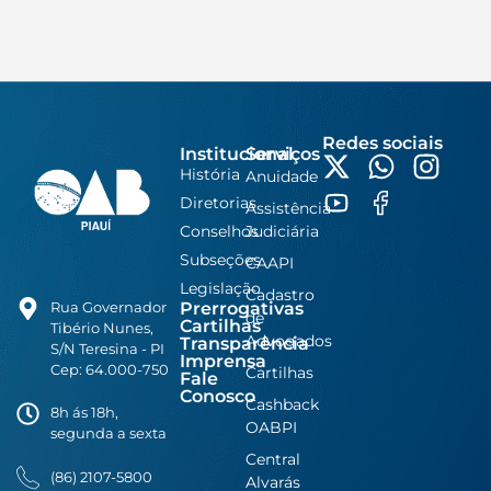
Redes sociais
Institucional
Serviços
História
Anuidade
Diretorias
Assistência
Conselhos
Judiciária
Subseções
CAAPI
Legislação
Cadastro
Prerrogativas
Rua Governador
de
Cartilhas
Tibério Nunes,
Advogados
Transparência
S/N Teresina - PI
Imprensa
Cep: 64.000-750
Cartilhas
Fale
Conosco
Cashback
8h ás 18h,
OABPI
segunda a sexta
Central
(86) 2107-5800
Alvarás