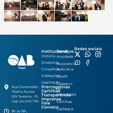
Redes sociais
Institucional
Serviços
História
Anuidade
Diretorias
Assistência
Conselhos
Judiciária
Subseções
CAAPI
Legislação
Cadastro
Prerrogativas
Rua Governador
de
Cartilhas
Tibério Nunes,
Advogados
Transparência
S/N Teresina - PI
Imprensa
Cep: 64.000-750
Cartilhas
Fale
Conosco
Cashback
8h ás 18h,