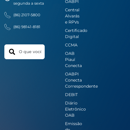
OABPI
segunda a sexta
Central
(86) 2107-5800
Alvarás
e RPVs
(86) 98141-8181
Certificado
Digital
CCMA
Search
OAB
Piauí
Conecta
OABPI
Conecta
Correspondente
DEBIT
Diário
Eletrônico
OAB
Emissão
de