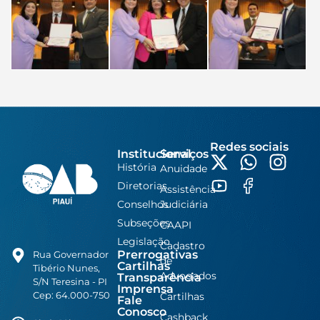
Redes sociais
Institucional
Serviços
História
Anuidade
Diretorias
Assistência
Conselhos
Judiciária
Subseções
CAAPI
Legislação
Cadastro
Prerrogativas
Rua Governador
de
Cartilhas
Tibério Nunes,
Advogados
Transparência
S/N Teresina - PI
Imprensa
Cep: 64.000-750
Cartilhas
Fale
Conosco
Cashback