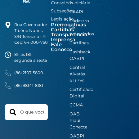
Conselhos
Judiciária
Subseções
CAAPI
Legislação
Cadastro
Prerrogativas
Rua Governador
de
Cartilhas
Tibério Nunes,
Advogados
Transparência
S/N Teresina - PI
Imprensa
Cep: 64.000-750
Cartilhas
Fale
Conosco
Cashback
8h ás 18h,
OABPI
segunda a sexta
Central
(86) 2107-5800
Alvarás
e RPVs
(86) 98141-8181
Certificado
Digital
CCMA
Search
OAB
Piauí
Conecta
OABPI