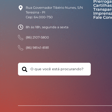
Prerroga
Cartilhas
Rua Governador Tibério Nunes, S/N
Transpar
Teresina - PI
Imprens
Cep: 64.000-750
Fale Con
8h ás 18h, segunda a sexta
(86) 2107-5800
(86) 98141-8181
Search