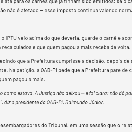
ale até para os carnês que já tinham sido emitidos: se o 
ão não é afetado — esse imposto continua valendo norm
o IPTU veio acima do que deveria, guarde o carnê e aco
 recalculados e que quem pagou a mais receba de volta.
 pedindo que a Prefeitura cumprisse a decisão, depois de
. Na petição, a OAB-PI pede que a Prefeitura pare de c
 quem pagou a mais.
udo como estava. A Justiça não deixou — e foi clara: não dá 
”, diz o presidente da OAB-PI, Raimundo Júnior.
 desembargadores do Tribunal, em uma sessão que o relat