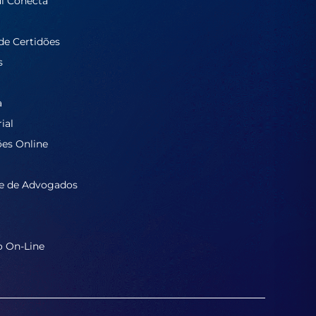
í Conecta
de Certidões
s
a
ial
ões Online
e de Advogados
o On-Line