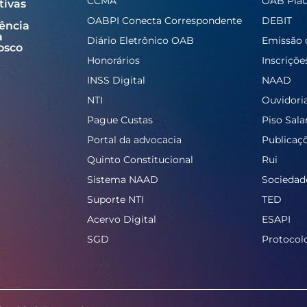
CCMA
OAB Piau
tivas
OABPI Conecta Correspondente
DEBIT
ência
a
Diário Eletrônico OAB
Emissão 
osco
Honorários
Inscriçõe
INSS Digital
NAAD
NTI
Ouvidori
Pague Custas
Piso Salar
Portal da advocacia
Publicaç
Quinto Constitucional
Rui
Sistema NAAD
Sociedad
Suporte NTI
TED
Acervo Digital
ESAPI
SGD
Protocol