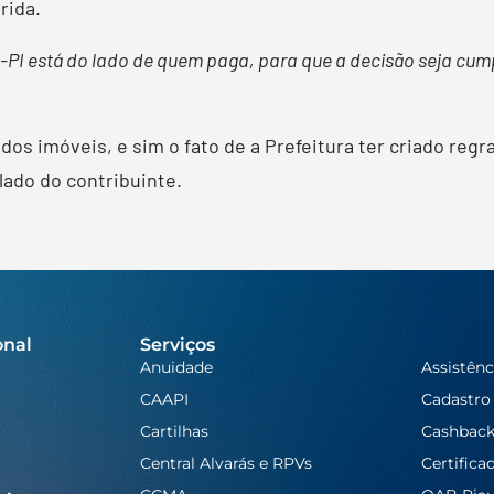
rida.
-PI está do lado de quem paga, para que a decisão seja cum
dos imóveis, e sim o fato de a Prefeitura ter criado regr
lado do contribuinte.
onal
Serviços
Anuidade
Assistênc
CAAPI
Cadastro
Cartilhas
Cashbac
Central Alvarás e RPVs
Certifica