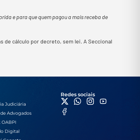
prida e para que quem pagou a mais receba de
as de cálculo por decreto, sem lei. A Seccional
Redes sociais
ia Judiciária
 de Advogados
k OABPI
do Digital