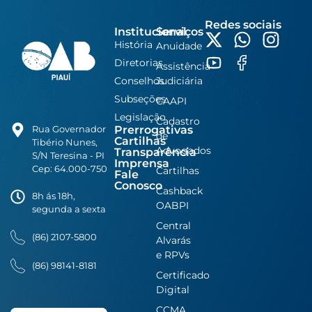
Redes sociais
Institucional
Serviços
História
Anuidade
Diretorias
Assistência
Conselhos
Judiciária
Subseções
CAAPI
Legislação
Cadastro
Prerrogativas
Rua Governador
de
Cartilhas
Tibério Nunes,
Advogados
Transparência
S/N Teresina - PI
Imprensa
Cep: 64.000-750
Cartilhas
Fale
Conosco
Cashback
8h ás 18h,
OABPI
segunda a sexta
Central
(86) 2107-5800
Alvarás
e RPVs
(86) 98141-8181
Certificado
Digital
CCMA