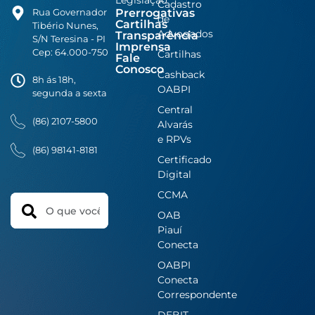
Cadastro
Prerrogativas
Rua Governador
de
Cartilhas
Tibério Nunes,
Advogados
Transparência
S/N Teresina - PI
Imprensa
Cep: 64.000-750
Cartilhas
Fale
Conosco
Cashback
8h ás 18h,
OABPI
segunda a sexta
Central
(86) 2107-5800
Alvarás
e RPVs
(86) 98141-8181
Certificado
Digital
CCMA
Search
OAB
Piauí
Conecta
OABPI
Conecta
Correspondente
DEBIT