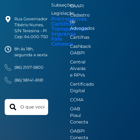
Subseções
CAAPI
Legislação
Cadastro
Prerrogativas
Rua Governador
de
Cartilhas
Tibério Nunes,
Advogados
Transparência
S/N Teresina - PI
Imprensa
Cep: 64.000-750
Cartilhas
Fale
Conosco
Cashback
8h ás 18h,
OABPI
segunda a sexta
Central
(86) 2107-5800
Alvarás
e RPVs
(86) 98141-8181
Certificado
Digital
CCMA
Search
OAB
Piauí
Conecta
OABPI
Conecta