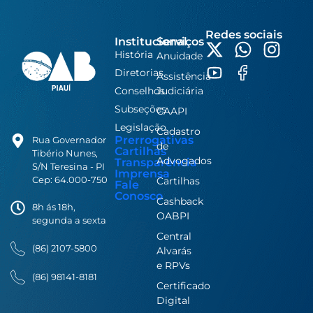
Redes sociais
Institucional
Serviços
História
Anuidade
Diretorias
Assistência
Conselhos
Judiciária
Subseções
CAAPI
Legislação
Cadastro
Prerrogativas
Rua Governador
de
Cartilhas
Tibério Nunes,
Advogados
Transparência
S/N Teresina - PI
Imprensa
Cep: 64.000-750
Cartilhas
Fale
Conosco
Cashback
8h ás 18h,
OABPI
segunda a sexta
Central
(86) 2107-5800
Alvarás
e RPVs
(86) 98141-8181
Certificado
Digital