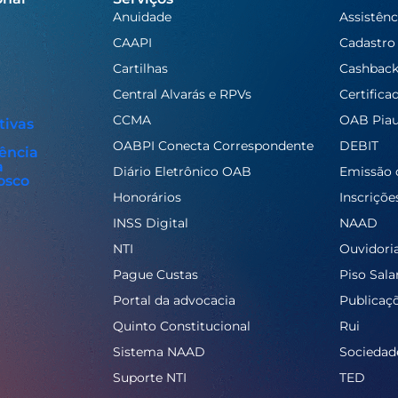
Anuidade
Assistênc
CAAPI
Cadastro
Cartilhas
Cashbac
Central Alvarás e RPVs
Certifica
CCMA
OAB Piau
tivas
OABPI Conecta Correspondente
DEBIT
ência
a
Diário Eletrônico OAB
Emissão 
osco
Honorários
Inscriçõe
INSS Digital
NAAD
NTI
Ouvidori
Pague Custas
Piso Salar
Portal da advocacia
Publicaç
Quinto Constitucional
Rui
Sistema NAAD
Sociedad
Suporte NTI
TED