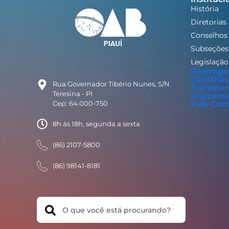
História
Diretorias
Conselhos
Subseções
Legislação
Prerroga
Cartilhas
Rua Governador Tibério Nunes, S/N
Transpar
Teresina - PI
Imprens
Cep: 64.000-750
Fale Con
8h ás 18h, segunda a sexta
(86) 2107-5800
(86) 98141-8181
Search