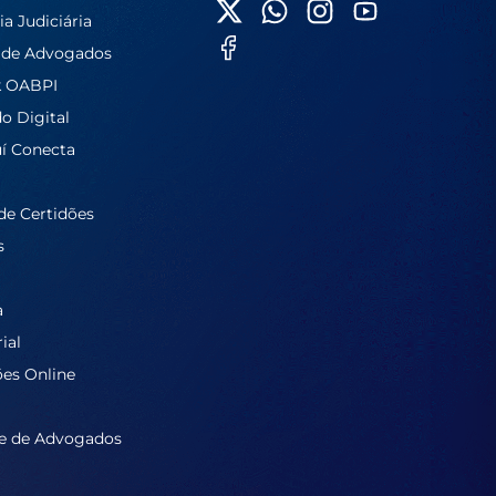
ia Judiciária
 de Advogados
k OABPI
do Digital
í Conecta
de Certidões
s
a
ial
ões Online
e de Advogados