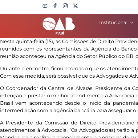
Institucional
Search
Nesta quinta-feira (15), as Comissões de Direito Previd
reunidos com os representantes da Agência do Banco 
reunião aconteceu na Agência do Setor Público do BB, 
Durante o encontro, ficou acordado que os atendimento
Com essa medida, será possível que os Advogados e Ad
O Coordenador da Central de Alvarás, Presidente da Co
intenção é prestar o melhor atendimento à Advocacia e 
Brasil vem acontecendo desde o início da pandemia,
intermediação com a agência bancária para assegurar 
A Presidente da Comissão de Direito Previdenciário
atendimentos à Advocacia. “Os Advogados(as) terão a pos
Mendes, para realizar o agendamento e a entrega de su