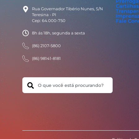
Prerroga
Cartilhas
Rua Governador Tibério Nunes, S/N
Transpar
Teresina - PI
Imprens
Cep: 64.000-750
Fale Con
8h ás 18h, segunda a sexta
(86) 2107-5800
(86) 98141-8181
Search