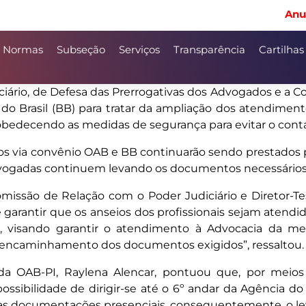
Anu
Normas
Subseção
Serviços
Transparência
Cartilhas
enciário, de Defesa das Prerrogativas dos Advogados e a 
do Brasil (BB) para tratar da ampliação dos atendime
obedecendo as medidas de segurança para evitar o contá
s via convênio OAB e BB continuarão sendo prestados pa
vogadas continuem levando os documentos necessários 
missão de Relação com o Poder Judiciário e Diretor-Tes
garantir que os anseios dos profissionais sejam atendi
 visando garantir o atendimento à Advocacia da mel
o encaminhamento dos documentos exigidos”, ressaltou.
 da OAB-PI, Raylena Alencar, pontuou que, por meio
sibilidade de dirigir-se até o 6º andar da Agência do B
as documentações presenciais, consequentemente, o leva