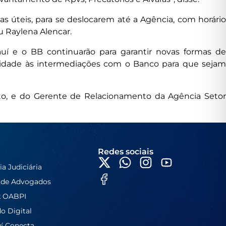
as úteis, para se deslocarem até a Agência, com horário
u Raylena Alencar.
auí e o BB continuarão para garantir novas formas de
nuidade às intermediações com o Banco para que sejam
tto, e do Gerente de Relacionamento da Agência Setor
Redes sociais
ia Judiciária
 de Advogados
k OABPI
do Digital
í Conecta