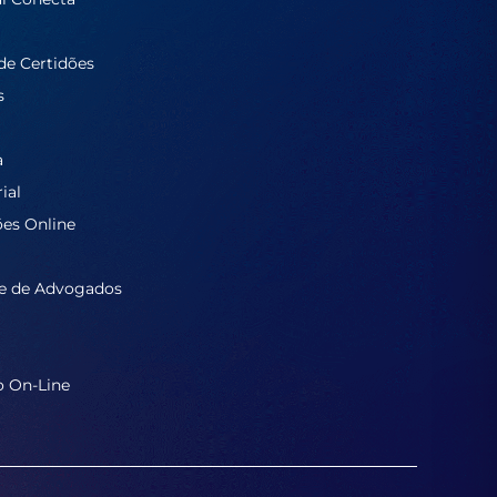
de Certidões
s
a
ial
ões Online
e de Advogados
o On-Line