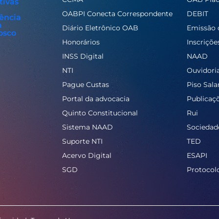
tivas
OABPI Conecta Correspondente
DEBIT
ência
a
Diário Eletrônico OAB
Emissão 
osco
Honorários
Inscriçõe
INSS Digital
NAAD
NTI
Ouvidori
Pague Custas
Piso Salar
Portal da advocacia
Publicaç
Quinto Constitucional
Rui
Sistema NAAD
Sociedad
Suporte NTI
TED
Acervo Digital
ESAPI
SGD
Protocol