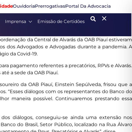
idade
Ouvidoria
Prerrogativas
Portal Da Advocacia
Imprensa
Emissão de Certidões
Coordenação da Central de Alvarás da OAB Piauí estiveram
ntos dos Advogados e Advogadas durante a pandemia. A
gio da Covid-19.
ra pagamento referentes a precatórios, RPVs e Alvarás.
até a sede da OAB Piauí.
oureiro da OAB Piauí, Einstein Sepúlveda, frisou que a
dos. “Esses diálogos com os representantes do Banco do
hor maneira possível. Continuaremos prestando essa
s dos diálogos, conseguiu-se ainda uma extensão nos
anco do Brasil, Setor Público, localizado na Rua Álvaro
ntamento de Rpvs, Precatórios e Alvarás”, disse.