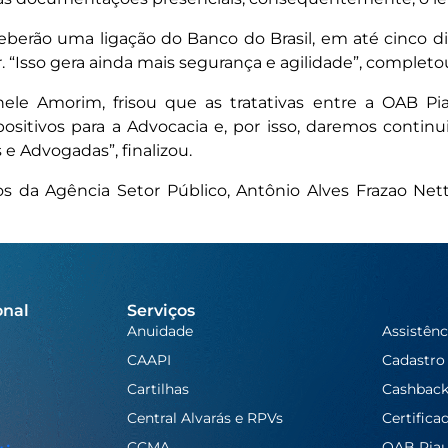
eberão uma ligação do Banco do Brasil, em até cinco di
. “Isso gera ainda mais segurança e agilidade”, completo
hele Amorim, frisou que as tratativas entre a OAB Pi
ositivos para a Advocacia e, por isso, daremos conti
e Advogadas”, finalizou.
s da Agência Setor Público, Antônio Alves Frazao Ne
onal
Serviços
Anuidade
Assistênc
CAAPI
Cadastro
Cartilhas
Cashbac
Central Alvarás e RPVs
Certifica
CCMA
OAB Piau