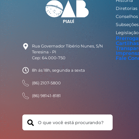
História
Diretorias
Conselhos
Subseções
Legislação
Prerroga
Cartilhas
Rua Governador Tibério Nunes, S/N
Transpar
Teresina - PI
Imprens
Cep: 64.000-750
Fale Con
8h ás 18h, segunda a sexta
(86) 2107-5800
(86) 98141-8181
Search