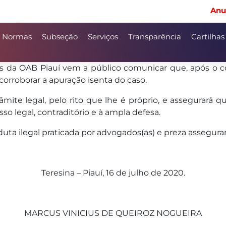
Anu
Normas
Subseção
Serviços
Transparência
Cartilhas
s da OAB Piauí vem a público comunicar que, após o 
corroborar a apuração isenta do caso.
mite legal, pelo rito que lhe é próprio, e assegurará q
so legal, contraditório e à ampla defesa.
 ilegal praticada por advogados(as) e preza assegurar 
Teresina – Piauí, 16 de julho de 2020.
MARCUS VINICIUS DE QUEIROZ NOGUEIRA