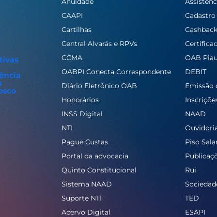
Anuidade
Assistênc
CAAPI
Cadastro
Cartilhas
Cashbac
Central Alvarás e RPVs
Certifica
CCMA
OAB Piau
tivas
OABPI Conecta Correspondente
DEBIT
ência
a
Diário Eletrônico OAB
Emissão 
osco
Honorários
Inscriçõe
INSS Digital
NAAD
NTI
Ouvidori
Pague Custas
Piso Salar
Portal da advocacia
Publicaç
Quinto Constitucional
Rui
Sistema NAAD
Sociedad
Suporte NTI
TED
Acervo Digital
ESAPI