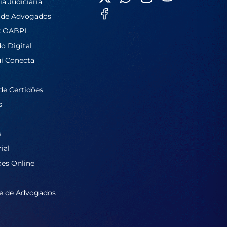
ia Judiciária
 de Advogados
k OABPI
do Digital
í Conecta
de Certidões
s
a
ial
ões Online
e de Advogados