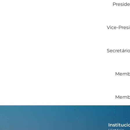
Preside
Vice-Pres
Secretári
Membr
Membr
Instituci