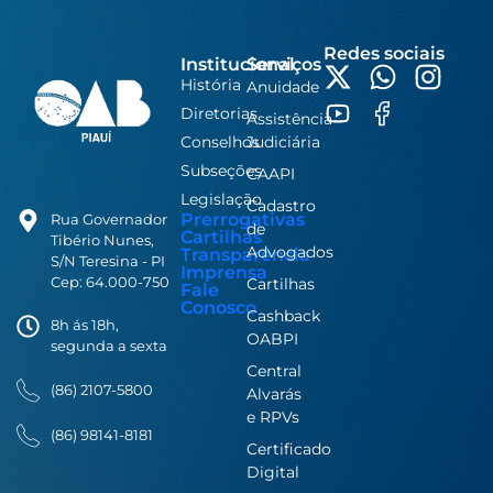
Redes sociais
Institucional
Serviços
História
Anuidade
Diretorias
Assistência
Conselhos
Judiciária
Subseções
CAAPI
Legislação
Cadastro
Prerrogativas
Rua Governador
de
Cartilhas
Tibério Nunes,
Advogados
Transparência
S/N Teresina - PI
Imprensa
Cep: 64.000-750
Cartilhas
Fale
Conosco
Cashback
8h ás 18h,
OABPI
segunda a sexta
Central
(86) 2107-5800
Alvarás
e RPVs
(86) 98141-8181
Certificado
Digital