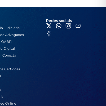
Redes sociais
ia Judiciária
 de Advogados
k OABPI
do Digital
í Conecta
de Certidões
s
a
ial
ões Online