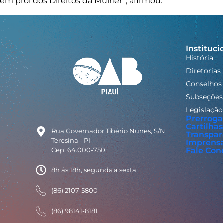
em prol dos Direitos da Mulher”, afirmou.
Instituci
História
Diretorias
Conselhos
Subseções
Legislação
Prerroga
Cartilhas
Rua Governador Tibério Nunes, S/N
Transpar
Teresina - PI
Imprens
Cep: 64.000-750
Fale Con
8h ás 18h, segunda a sexta
(86) 2107-5800
(86) 98141-8181