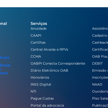
onal
Serviços
Anuidade
Assistênc
CAAPI
Cadastro
Cartilhas
Cashbac
Central Alvarás e RPVs
Certifica
CCMA
OAB Piau
tivas
OABPI Conecta Correspondente
DEBIT
ência
a
Diário Eletrônico OAB
Emissão 
osco
Honorários
Inscriçõe
INSS Digital
NAAD
NTI
Ouvidori
Pague Custas
Piso Salar
Portal da advocacia
Publicaç