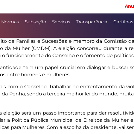
Anu
Normas
Subseção
Serviços
Transparência
Cartilhas
reito de Famílias e Sucessões e membro da Comissão da M
to da Mulher (CMDM). A eleição concorreu durante a re
eu o funcionamento do Conselho e o fomento de políticas
 entidade tem um papel crucial em dialogar e buscar so
itos entre homens e mulheres.
is com o Conselho. Trabalhar no enfrentamento da viol
a Penha, sendo a terceira melhor lei do mundo, muitas
a eleição será um passo importante para dar resolutivi
ar a Política Pública Municipal de Direitos da Mulher e
blicas para Mulheres. Com a escolha da presidente, vai 