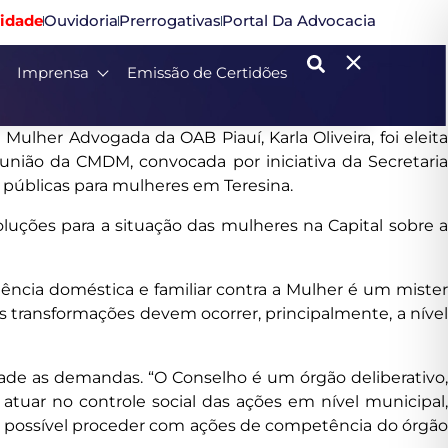
idade
Ouvidoria
Prerrogativas
Portal Da Advocacia
Imprensa
Emissão de Certidões
ulher Advogada da OAB Piauí, Karla Oliveira, foi eleita
união da CMDM, convocada por iniciativa da Secretaria
 públicas para mulheres em Teresina.
luções para a situação das mulheres na Capital sobre a
ência doméstica e familiar contra a Mulher é um mister
 transformações devem ocorrer, principalmente, a nível
dade as demandas. “O Conselho é um órgão deliberativo,
 atuar no controle social das ações em nível municipal,
ser possível proceder com ações de competência do órgão