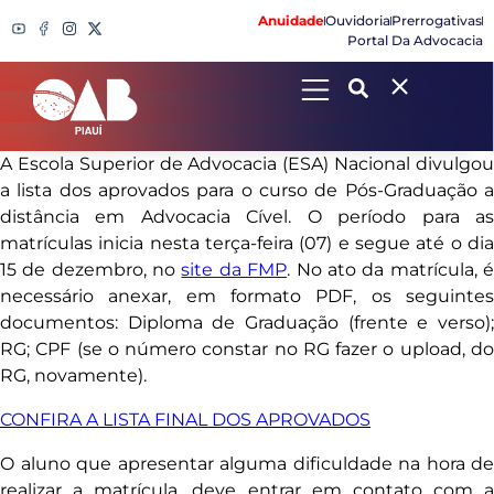
Anuidade
Ouvidoria
Prerrogativas
Portal Da Advocacia
Search
A Escola Superior de Advocacia (ESA) Nacional divulgou
a lista dos aprovados para o curso de Pós-Graduação a
distância em Advocacia Cível. O período para as
matrículas inicia nesta terça-feira (07) e segue até o dia
15 de dezembro, no
site da FMP
. No ato da matrícula, 
necessário anexar, em formato PDF, os seguintes
documentos: Diploma de Graduação (frente e verso);
RG; CPF (se o número constar no RG fazer o upload, do
RG, novamente).
CONFIRA A LISTA FINAL DOS APROVADOS
O aluno que apresentar alguma dificuldade na hora de
realizar a matrícula, deve entrar em contato com a