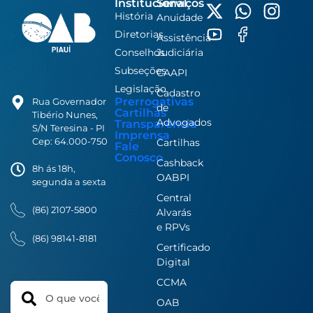
Institucional
Serviços
História
Anuidade
Diretorias
Assistência
Conselhos
Judiciária
Subseções
CAAPI
Legislação
Cadastro
Prerrogativas
Rua Governador
de
Cartilhas
Tibério Nunes,
Advogados
Transparência
S/N Teresina - PI
Imprensa
Cep: 64.000-750
Cartilhas
Fale
Conosco
Cashback
8h ás 18h,
OABPI
segunda a sexta
Central
(86) 2107-5800
Alvarás
e RPVs
(86) 98141-8181
Certificado
Digital
CCMA
Search
OAB