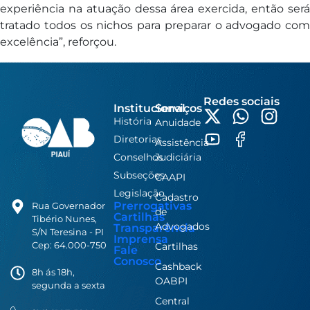
experiência na atuação dessa área exercida, então será
tratado todos os nichos para preparar o advogado com
excelência”, reforçou.
Redes sociais
Institucional
Serviços
História
Anuidade
Diretorias
Assistência
Conselhos
Judiciária
Subseções
CAAPI
Legislação
Cadastro
Prerrogativas
Rua Governador
de
Cartilhas
Tibério Nunes,
Advogados
Transparência
S/N Teresina - PI
Imprensa
Cep: 64.000-750
Cartilhas
Fale
Conosco
Cashback
8h ás 18h,
OABPI
segunda a sexta
Central