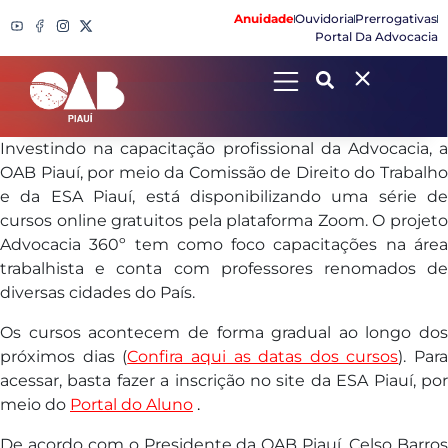
Anuidade
Ouvidoria
Prerrogativas
Portal Da Advocacia
Search
Investindo na capacitação profissional da Advocacia, a
OAB Piauí, por meio da Comissão de Direito do Trabalho
e da ESA Piauí, está disponibilizando uma série de
cursos online gratuitos pela plataforma Zoom. O projeto
Advocacia 360º tem como foco capacitações na área
trabalhista e conta com professores renomados de
diversas cidades do País.
Os cursos acontecem de forma gradual ao longo dos
próximos dias (
Confira aqui as datas dos cursos
). Para
acessar, basta fazer a inscrição no site da ESA Piauí, por
meio do
Portal do Aluno
.
De acordo com o Presidente da OAB Piauí, Celso Barros