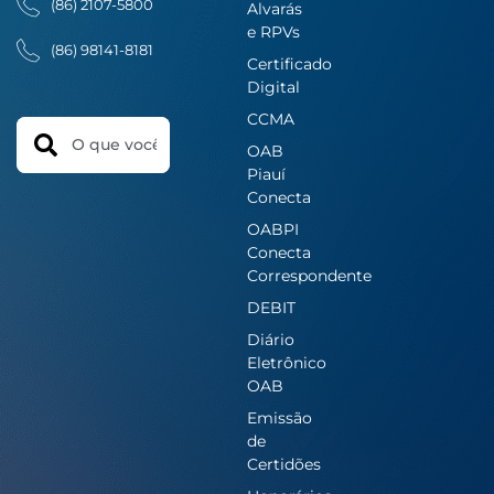
(86) 2107-5800
Alvarás
e RPVs
(86) 98141-8181
Certificado
Digital
CCMA
Search
OAB
Piauí
Conecta
OABPI
Conecta
Correspondente
DEBIT
Diário
Eletrônico
OAB
Emissão
de
Certidões