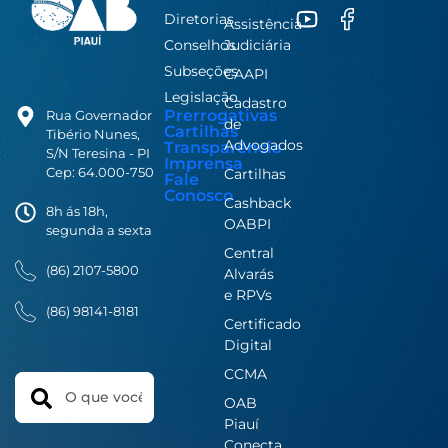
Diretorias
Assistência
Conselhos
Judiciária
Subseções
CAAPI
Legislação
Cadastro
Prerrogativas
Rua Governador
de
Cartilhas
Tibério Nunes,
Advogados
Transparência
S/N Teresina - PI
Imprensa
Cep: 64.000-750
Cartilhas
Fale
Conosco
Cashback
8h ás 18h,
OABPI
segunda a sexta
Central
(86) 2107-5800
Alvarás
e RPVs
(86) 98141-8181
Certificado
Digital
CCMA
Search
OAB
Piauí
Conecta