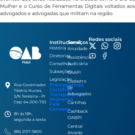
Mulher e o Curso de Ferramentas Digitais voltados aos
advogados e advogadas que militam na região.
Redes sociais
Institucional
Serviços
História
Anuidade
Diretorias
Assistência
Conselhos
Judiciária
Subseções
CAAPI
Legislação
Cadastro
Prerrogativas
Rua Governador
de
Cartilhas
Tibério Nunes,
Advogados
Transparência
S/N Teresina - PI
Imprensa
Cep: 64.000-750
Cartilhas
Fale
Conosco
Cashback
8h ás 18h,
OABPI
segunda a sexta
Central
(86) 2107-5800
Alvarás