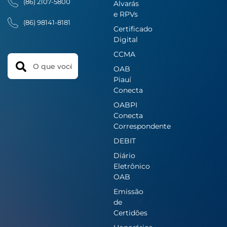
(86) 2107-5800
Alvarás
e RPVs
(86) 98141-8181
Certificado
Digital
CCMA
Search
OAB
Piauí
Conecta
OABPI
Conecta
Correspondente
DEBIT
Diário
Eletrônico
OAB
Emissão
de
Certidões