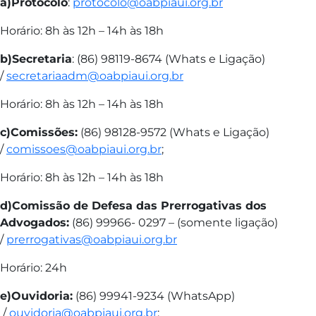
a)Protocolo
:
protocolo@oabpiaui.org.br
Horário: 8h às 12h – 14h às 18h
b)Secretaria
: (86) 98119-8674 (Whats e Ligação)
/
secretariaadm@oabpiaui.org.br
Horário: 8h às 12h – 14h às 18h
c)Comissões:
(86) 98128-9572 (Whats e Ligação)
/
comissoes@oabpiaui.org.br
;
Horário: 8h às 12h – 14h às 18h
d)Comissão de Defesa das Prerrogativas dos
Advogados:
(86) 99966- 0297 – (somente ligação)
/
prerrogativas@oabpiaui.org.br
Horário: 24h
e)Ouvidoria:
(86) 99941-9234 (WhatsApp)
/
ouvidoria@oabpiaui.org.br
;