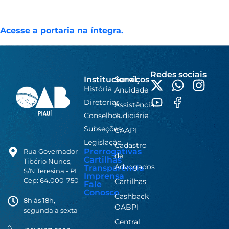
Acesse a portaria na íntegra.
Redes sociais
Institucional
Serviços
História
Anuidade
Diretorias
Assistência
Conselhos
Judiciária
Subseções
CAAPI
Legislação
Cadastro
Prerrogativas
Rua Governador
de
Cartilhas
Tibério Nunes,
Advogados
Transparência
S/N Teresina - PI
Imprensa
Cep: 64.000-750
Cartilhas
Fale
Conosco
Cashback
8h ás 18h,
OABPI
segunda a sexta
Central