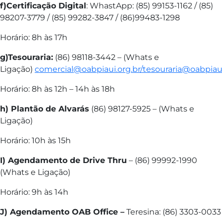
f)Certificação Digital
: WhastApp: (85) 99153-1162 / (85)
98207-3779 / (85) 99282-3847 / (86)99483-1298
Horário: 8h às 17h
g)Tesouraria:
(86) 98118-3442 – (Whats e
Ligação)
comercial@oabpiaui.org.br/tesouraria@oabpiaui
Horário: 8h às 12h – 14h às 18h
h) Plantão de Alvarás
(86) 98127-5925 – (Whats e
Ligação)
Horário: 10h às 15h
I) Agendamento de Drive Thru
– (86) 99992-1990
(Whats e Ligação)
Horário: 9h às 14h
J) Agendamento OAB Office –
Teresina: (86) 3303-0033