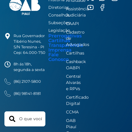
Anuidade
Diretorias
Assistência
Conselhos
Judiciária
Subseções
CAAPI
Legislação
Cadastro
Prerrogativas
Rua Governador
de
Cartilhas
Tibério Nunes,
Advogados
Transparência
S/N Teresina - PI
Imprensa
Cep: 64.000-750
Cartilhas
Fale
Conosco
Cashback
8h ás 18h,
OABPI
segunda a sexta
Central
(86) 2107-5800
Alvarás
e RPVs
(86) 98141-8181
Certificado
Digital
CCMA
Search
OAB
Piauí