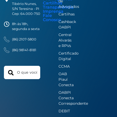
de
Cartilhas
Tibério Nunes,
Advogados
Transparência
S/N Teresina - PI
Imprensa
Cep: 64.000-750
Cartilhas
Fale
Conosco
Cashback
8h ás 18h,
OABPI
segunda a sexta
Central
(86) 2107-5800
Alvarás
e RPVs
(86) 98141-8181
Certificado
Digital
CCMA
Search
OAB
Piauí
Conecta
OABPI
Conecta
Correspondente
DEBIT