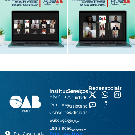
Redes sociais
Institucional
Serviços
História
Anuidade
Diretorias
Assistência
Conselhos
Judiciária
Subseções
CAAPI
Legislação
Cadastro
Prerrogativas
Rua Governador