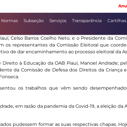
Anu
Normas
Subseção
Serviços
Transparência
Cartilhas
Piauí, Celso Barros Coelho Neto, e o Presidente da Com
 os representantes da Comissão Eleitoral que coorden
etivo de dar encaminhamento ao processo eleitoral da As
Direito à Educação da OAB Piauí, Manoel Andrade; pelo
dente da Comissão de Defesa dos Direitos da Criança e
 Fonseca.
resentou os trabalhos que vêm sendo desempenhado
rade, em razão da pandemia da Covid-19, a eleição da AC
s pudessem formar as suas respectivas chapas. Hoje, trê