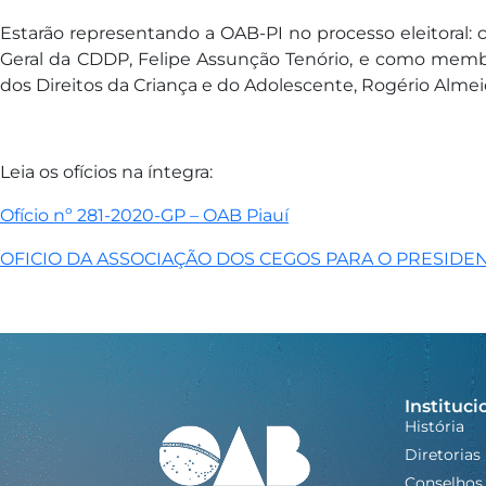
Estarão representando a OAB-PI no processo eleitoral:
Geral da CDDP, Felipe Assunção Tenório, e como membr
dos Direitos da Criança e do Adolescente, Rogério Almei
Leia os ofícios na íntegra:
Ofício nº 281-2020-GP – OAB Piauí
OFICIO DA ASSOCIAÇÃO DOS CEGOS PARA O PRESIDE
Instituci
História
Diretorias
Conselhos