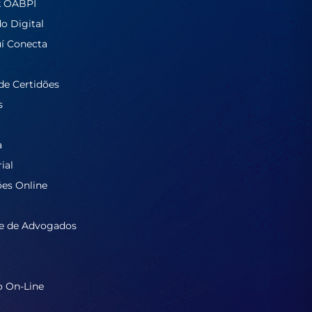
k OABPI
do Digital
í Conecta
de Certidões
s
a
ial
ões Online
e de Advogados
o On-Line