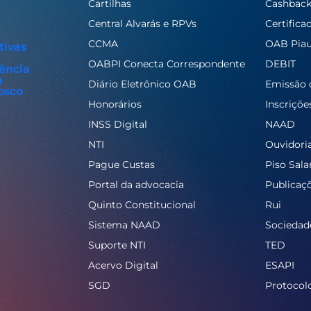
Cartilhas
Cashbac
Central Alvarás e RPVs
Certifica
CCMA
OAB Piau
tivas
OABPI Conecta Correspondente
DEBIT
ência
a
Diário Eletrônico OAB
Emissão 
osco
Honorários
Inscriçõe
INSS Digital
NAAD
NTI
Ouvidori
Pague Custas
Piso Salar
Portal da advocacia
Publicaç
Quinto Constitucional
Rui
Sistema NAAD
Sociedad
Suporte NTI
TED
Acervo Digital
ESAPI
SGD
Protocol