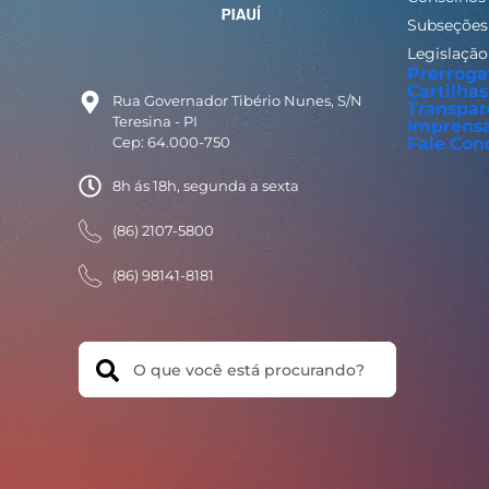
Subseções
Legislação
Prerroga
Cartilhas
Rua Governador Tibério Nunes, S/N
Transpar
Teresina - PI
Imprens
Cep: 64.000-750
Fale Con
8h ás 18h, segunda a sexta
(86) 2107-5800
(86) 98141-8181
Search