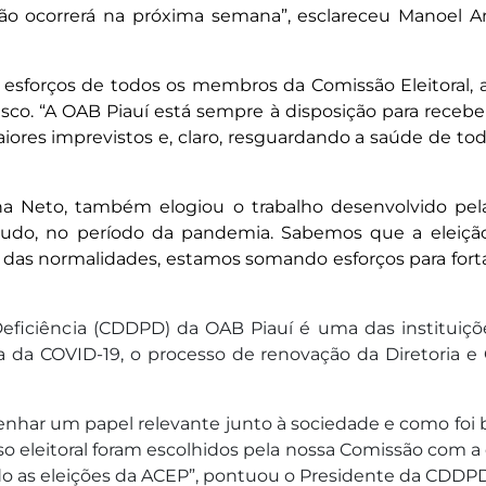
o ocorrerá na próxima semana”, esclareceu Manoel An
 esforços de todos os membros da Comissão Eleitoral, 
sco. “A OAB Piauí está sempre à disposição para recebe
res imprevistos e, claro, resguardando a saúde de todo
Neto, também elogiou o trabalho desenvolvido pela C
do, no período da pandemia. Sabemos que a eleição v
 das normalidades, estamos somando esforços para fortale
ficiência (CDDPD) da OAB Piauí é uma das instituiçõe
 da COVID-19, o processo de renovação da Diretoria e 
ar um papel relevante junto à sociedade e como foi b
 eleitoral foram escolhidos pela nossa Comissão com a c
 as eleições da ACEP”, pontuou o Presidente da CDDPD