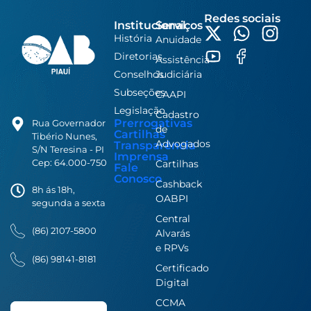
Redes sociais
Institucional
Serviços
História
Anuidade
Diretorias
Assistência
Conselhos
Judiciária
Subseções
CAAPI
Legislação
Cadastro
Prerrogativas
Rua Governador
de
Cartilhas
Tibério Nunes,
Advogados
Transparência
S/N Teresina - PI
Imprensa
Cep: 64.000-750
Cartilhas
Fale
Conosco
Cashback
8h ás 18h,
OABPI
segunda a sexta
Central
(86) 2107-5800
Alvarás
e RPVs
(86) 98141-8181
Certificado
Digital
CCMA
Search