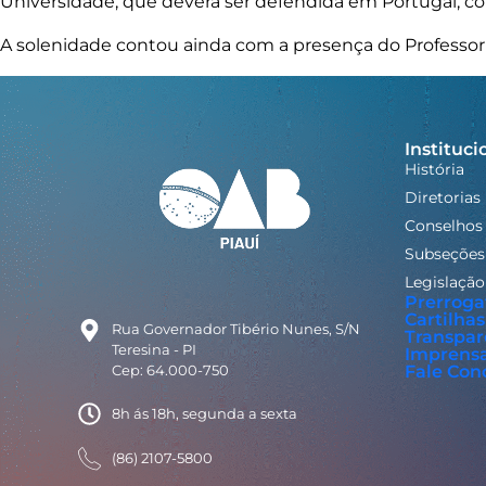
Universidade, que deverá ser defendida em Portugal, co
A solenidade contou ainda com a presença do Professor
Instituci
História
Diretorias
Conselhos
Subseções
Legislação
Prerroga
Cartilhas
Rua Governador Tibério Nunes, S/N
Transpar
Teresina - PI
Imprens
Cep: 64.000-750
Fale Con
8h ás 18h, segunda a sexta
(86) 2107-5800