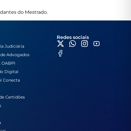
udantes do Mestrado.
Redes sociais
ia Judiciária
 de Advogados
k OABPI
do Digital
í Conecta
de Certidões
s
a
ial