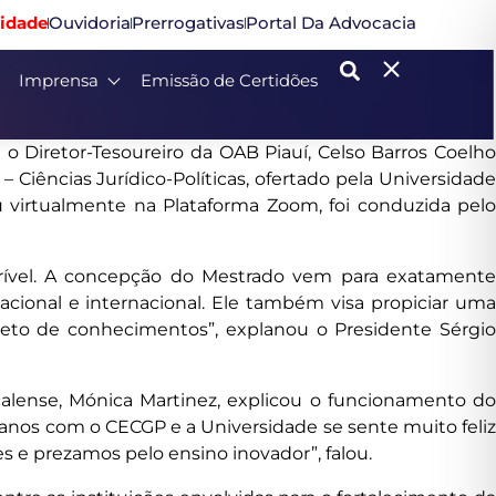
idade
Ouvidoria
Prerrogativas
Portal Da Advocacia
Imprensa
Emissão de Certidões
 o Diretor-Tesoureiro da OAB Piauí, Celso Barros Coelho
Ciências Jurídico-Políticas, ofertado pela Universidade
u virtualmente na Plataforma Zoom, foi conduzida pelo
crível. A concepção do Mestrado vem para exatamente
cional e internacional. Ele também visa propiciar uma
pleto de conhecimentos”, explanou o Presidente Sérgio
calense, Mónica Martinez, explicou o funcionamento do
 anos com o CECGP e a Universidade se sente muito feliz
 e prezamos pelo ensino inovador”, falou.