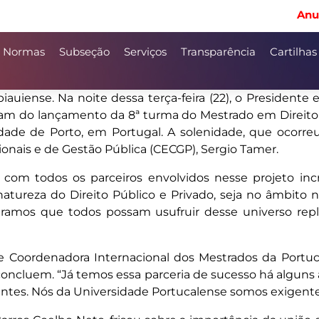
Anu
Normas
Subseção
Serviços
Transparência
Cartilhas
uiense. Na noite dessa terça-feira (22), o Presidente e
am do lançamento da 8ª turma do Mestrado em Direito – 
idade de Porto, em Portugal. A solenidade, que ocorre
onais e de Gestão Pública (CECGP), Sergio Tamer.
com todos os parceiros envolvidos nesse projeto in
ureza do Direito Público e Privado, seja no âmbito na
Esperamos que todos possam usufruir desse universo re
 e Coordenadora Internacional dos Mestrados da Portu
concluem. “Já temos essa parceria de sucesso há alguns
ntes. Nós da Universidade Portucalense somos exigentes