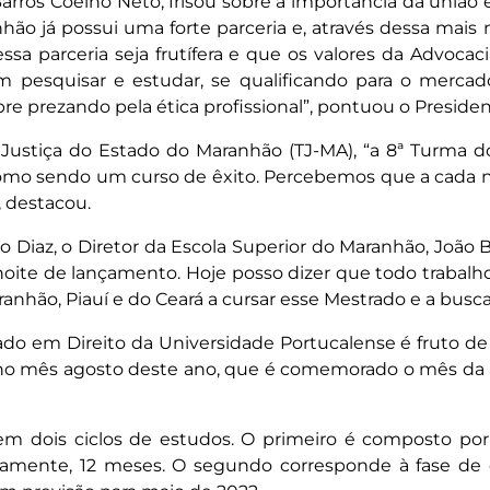
 Barros Coelho Neto, frisou sobre a importância da união 
nhão já possui uma forte parceria e, através dessa mais
sa parceria seja frutífera e que os valores da Advoc
pesquisar e estudar, se qualificando para o mercado 
e prezando pela ética profissional”, pontuou o Presiden
ustiça do Estado do Maranhão (TJ-MA), “a 8ª Turma do
 como sendo um curso de êxito. Percebemos que a cada
, destacou.
Diaz, o Diretor da Escola Superior do Maranhão, João 
oite de lançamento. Hoje posso dizer que todo trabalho
hão, Piauí e do Ceará a cursar esse Mestrado e a buscar
ado em Direito da Universidade Portucalense é fruto de
o no mês agosto deste ano, que é comemorado o mês da a
m dois ciclos de estudos. O primeiro é composto por
amente, 12 meses. O segundo corresponde à fase de e