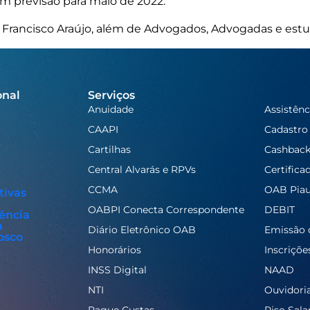
m previsão para maio de 2022.
 Francisco Araújo, além de Advogados, Advogadas e est
onal
Serviços
Anuidade
Assistênc
CAAPI
Cadastro
Cartilhas
Cashbac
Central Alvarás e RPVs
Certifica
CCMA
OAB Piau
tivas
OABPI Conecta Correspondente
DEBIT
ência
a
Diário Eletrônico OAB
Emissão 
osco
Honorários
Inscriçõe
INSS Digital
NAAD
NTI
Ouvidori
Pague Custas
Piso Salar