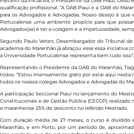
Parceiro da iniciativa, o Presidente da OAB Piauí, Celso
qualificação profissional. “A OAB Piauí e a OAB do Mara
para os Advogados e Advogadas. Nosso desejo é que es
Portucalense uma ambiente propício para que possam 
Advogados(as) é ter a coragem e a impetuosidade, sempr
Segundo Paulo Veten, Desembargador do Tribunal de J
academia do Maranhão já abraçou esse essa iniciativa
a Universidade Portucalense representa bem tudo isso”
Representando o Presidente da OAB do Maranhão, Tiago 
todos. “Estou imensamente grato por estar aqui nesta n
todos os nossos colegas Advogados e Advogadas do Maran
A participação Seccional Piauí no lançamento do Mestr
Constitucionais e de Gestão Pública (CECGP), realizad
e maranhense 25% de desconto no referido Mestrado.
Com duração média de 27 meses, o curso é dividido e
Maranhão, e em Porto, por um período de, aproximad