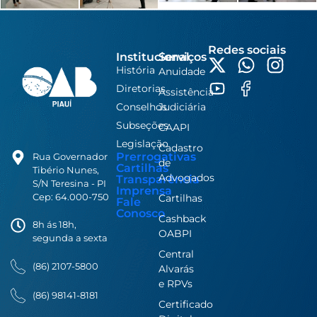
Redes sociais
Institucional
Serviços
História
Anuidade
Diretorias
Assistência
Conselhos
Judiciária
Subseções
CAAPI
Legislação
Cadastro
Prerrogativas
Rua Governador
de
Cartilhas
Tibério Nunes,
Advogados
Transparência
S/N Teresina - PI
Imprensa
Cep: 64.000-750
Cartilhas
Fale
Conosco
Cashback
8h ás 18h,
OABPI
segunda a sexta
Central
(86) 2107-5800
Alvarás
e RPVs
(86) 98141-8181
Certificado