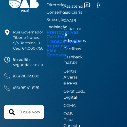
Diretorias
Assistência
Conselhos
Judiciária
Subseções
CAAPI
Legislação
Cadastro
Prerrogativas
Rua Governador
de
Cartilhas
Tibério Nunes,
Advogados
Transparência
S/N Teresina - PI
Imprensa
Cep: 64.000-750
Cartilhas
Fale
Conosco
Cashback
8h ás 18h,
OABPI
segunda a sexta
Central
(86) 2107-5800
Alvarás
e RPVs
(86) 98141-8181
Certificado
Digital
CCMA
Search
OAB
Piauí
Conecta