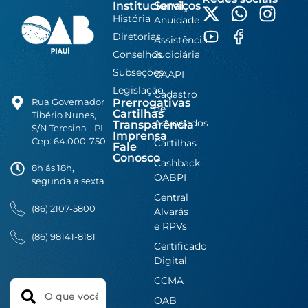
Institucional
Serviços
História
Anuidade
Diretorias
Assistência
Conselhos
Judiciária
Subseções
CAAPI
Legislação
Cadastro
Prerrogativas
Rua Governador
de
Cartilhas
Tibério Nunes,
Advogados
Transparência
S/N Teresina - PI
Imprensa
Cep: 64.000-750
Cartilhas
Fale
Conosco
Cashback
8h ás 18h,
OABPI
segunda a sexta
Central
(86) 2107-5800
Alvarás
e RPVs
(86) 98141-8181
Certificado
Digital
CCMA
Search
OAB