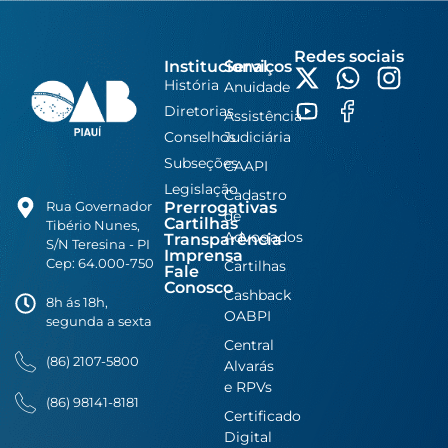
Redes sociais
Institucional
Serviços
História
Anuidade
Diretorias
Assistência
Conselhos
Judiciária
Subseções
CAAPI
Legislação
Cadastro
Prerrogativas
Rua Governador
de
Cartilhas
Tibério Nunes,
Advogados
Transparência
S/N Teresina - PI
Imprensa
Cep: 64.000-750
Cartilhas
Fale
Conosco
Cashback
8h ás 18h,
OABPI
segunda a sexta
Central
(86) 2107-5800
Alvarás
e RPVs
(86) 98141-8181
Certificado
Digital