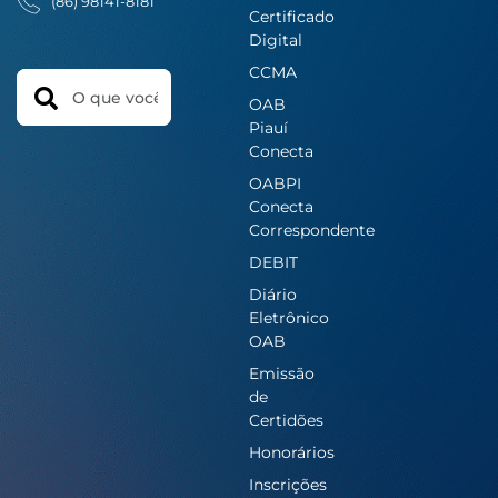
(86) 98141-8181
Certificado
Digital
CCMA
Search
OAB
Piauí
Conecta
OABPI
Conecta
Correspondente
DEBIT
Diário
Eletrônico
OAB
Emissão
de
Certidões
Honorários
Inscrições