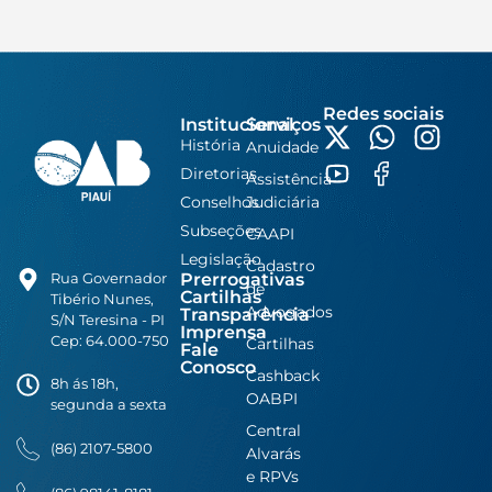
Redes sociais
Institucional
Serviços
História
Anuidade
Diretorias
Assistência
Conselhos
Judiciária
Subseções
CAAPI
Legislação
Cadastro
Prerrogativas
Rua Governador
de
Cartilhas
Tibério Nunes,
Advogados
Transparência
S/N Teresina - PI
Imprensa
Cep: 64.000-750
Cartilhas
Fale
Conosco
Cashback
8h ás 18h,
OABPI
segunda a sexta
Central
(86) 2107-5800
Alvarás
e RPVs