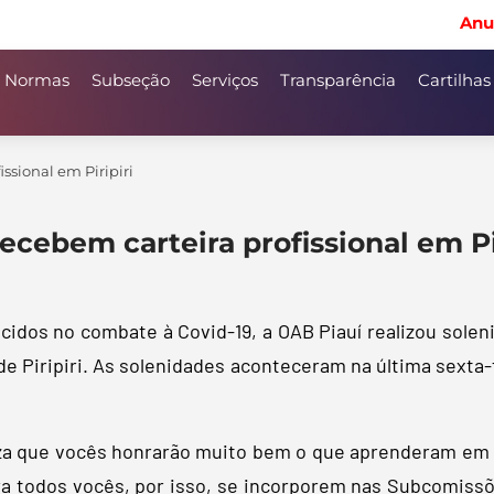
Anu
Normas
Subseção
Serviços
Transparência
Cartilhas
ssional em Piripiri
ecebem carteira profissional em Pi
idos no combate à Covid-19, a OAB Piauí realizou soleni
 Piripiri. As solenidades aconteceram na última sexta-f
za que vocês honrarão muito bem o que aprenderam em 
ara todos vocês, por isso, se incorporem nas Subcomis