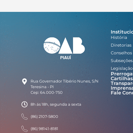
Instituci
História
Diretorias
Conselhos
Subseções
Legislação
Prerroga
Cartilhas
Rua Governador Tibério Nunes, S/N
Transpar
Teresina - PI
Imprens
Cep: 64.000-750
Fale Con
8h ás 18h, segunda a sexta
(86) 2107-5800
(86) 98141-8181