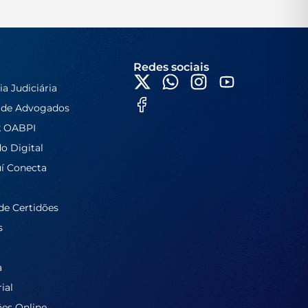
Redes sociais
ia Judiciária
 de Advogados
k OABPI
do Digital
í Conecta
de Certidões
s
a
ial
ões Online