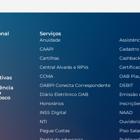
onal
Serviços
Anuidade
Assistênc
CAAPI
Cadastro
Cartilhas
Cashbac
Central Alvarás e RPVs
Certifica
CCMA
OAB Piau
tivas
OABPI Conecta Correspondente
DEBIT
ência
a
Diário Eletrônico OAB
Emissão 
osco
Honorários
Inscriçõe
INSS Digital
NAAD
NTI
Ouvidori
Pague Custas
Piso Salar
Portal da advocacia
Publicaç