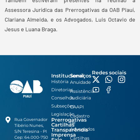
Assessora Jurídica das Prerrogativas da OAB Piauí,
Clariana Almeida, e os Advogados, Luis Octavio de
Jesus e Luana Braga.
Redes sociais
Institucional
Serviços
História
Anuidade
Diretorias
Assistência
Conselhos
Judiciária
Subseções
CAAPI
Legislação
Cadastro
Prerrogativas
Rua Governador
de
Cartilhas
Tibério Nunes,
Advogados
Transparência
S/N Teresina - PI
Imprensa
Cep: 64.000-750
Cartilhas
Fale