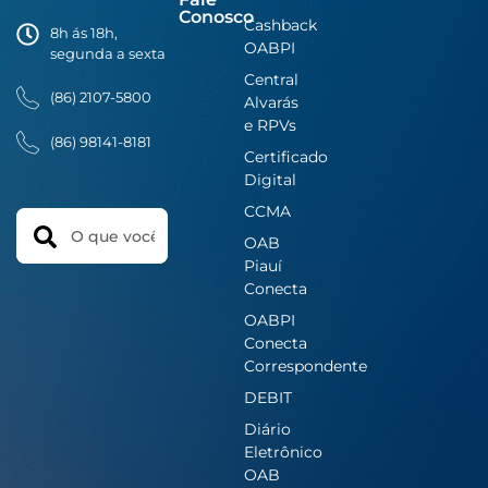
Conosco
Cashback
8h ás 18h,
OABPI
segunda a sexta
Central
(86) 2107-5800
Alvarás
e RPVs
(86) 98141-8181
Certificado
Digital
CCMA
Search
OAB
Piauí
Conecta
OABPI
Conecta
Correspondente
DEBIT
Diário
Eletrônico
OAB