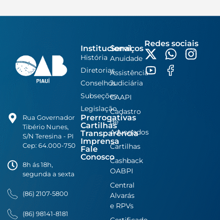
Redes sociais
Institucional
Serviços
História
Anuidade
Diretorias
Assistência
Conselhos
Judiciária
Subseções
CAAPI
Legislação
Cadastro
Prerrogativas
Rua Governador
de
Cartilhas
Tibério Nunes,
Advogados
Transparência
S/N Teresina - PI
Imprensa
Cep: 64.000-750
Cartilhas
Fale
Conosco
Cashback
8h ás 18h,
OABPI
segunda a sexta
Central
(86) 2107-5800
Alvarás
e RPVs
(86) 98141-8181